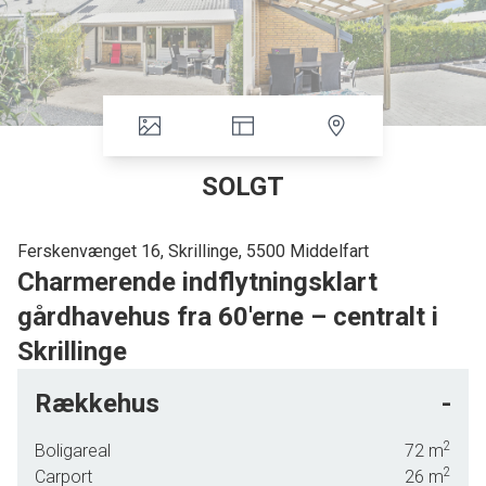
SOLGT
Ferskenvænget 16, Skrillinge, 5500 Middelfart
Charmerende indflytningsklart
gårdhavehus fra 60'erne – centralt i
Skrillinge
På et lukket vænge centralt i Skrillinge udbydes nu et lille,
Rækkehus
-
hyggeligt gårdhavehus med en planløsning, der passer perfekt
til parret uden hjemmeboende børn, den enlige forælder eller
2
Boligareal
72
m
den spirende børnefamilie. Boligen er lys og nem at gå til, så du
2
Carport
26
m