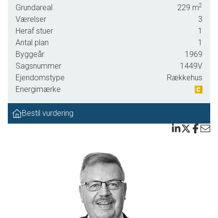
kan flytte direkte ind og behøver ikke tage græsslåmaskinen
2
Grundareal
229
m
med, for gårdhaven er belagt med fliser.
Værelser
3
Heraf stuer
1
Boligen ligger i et lukket kvarter med gårdhavehuse, trygge veje
Antal plan
1
og direkte adgang til et grønt område med legeplads og
Byggeår
1969
kælkebakke via en grøn sti. Her er stille og fredeligt, og samtidig
Sagsnummer
1449V
ligger kvarteret centralt i byen, så der er nem adgang til det hele
Ejendomstype
Rækkehus
- blandt andet er der få hundrede meter til indkøbsmuligheder,
Energimærke
offentlig transport og blot 1 km til Middelfart Friskole og
Børnehuset Kompasset.
Bestil vurdering
Indenfor er boligen lys og indretningsvenlig. Hjertet er en skøn
stue med direkte adgang til en overdækket terrasse, og
derudover er der et køkken med plads til at stille et spisebord,
så du ikke behøver dække op i stuen ved hvert måltid. Boligen
rummer herudover to soveværelser, et pænt moderniseret
badeværelse og et bryggers. Huset har nyere parketgulve og
nyere vinduer og døre.
Gårdhaven vender mod syd, så her er sol langt det meste af