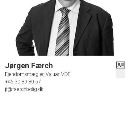
dagen. Gårdhaven er dejligt afskærmet og en stor overdækning
skaber skygge, når det er varmt – og holder på varmen, når
aftenen falder på. Med til ejendommen følger også en carport
med redskabsskur.
K
ort sagt får du et hyggeligt og velfungerende hus med en skøn
gårdhave. Ring til Færch Bolig, og bestil en fremvisning af
Ferskenvænget 16, hvis det lyder som noget for dig.
Jørgen Færch
Ejendomsmægler, Valuar MDE
+45 30 89 80 67
jf@faerchbolig.dk