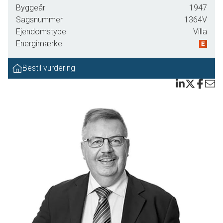
Byggeår
1947
direkte under taget. Fra stueplan træder du ind i entréen, hvor der er adgang til
Sagsnummer
1364V
badeværelse og husets hjerte, nemlig det store, åbne køkkenalrum med spisestue og plads
Ejendomstype
Villa
til gæster. Herfra er der udgang til stor træterrasse med lækker udsigt til haven. Køkken og
Energimærke
spisestue er opdelt af et nyere, praktisk klinkegulv og det originale plankegulv, som leder
videre ind gennem en fransk dobbeltdør til en rummelig stue med brændeovn.
Bestil vurdering
Fra entréen tilgår du også den smukke originale trappe til 1. sal, der rummer en repos
med mulighed for at indrette kontorplads eller en hyggekrog. Yderligere er der tre store
værelser, et badeværelse og et disponibelt rum til eksempelvis opbevaring samt adgang til
den hyggelige hems med atmosfærisk kig mod haven. 1. salen har gennemgående
plankegulve. I husets kælder får du hele fire, store disponible rum, samt et mindre. Her er
der masser af opbevaringsplads og rig mulighed for at indrette dig efter dine behov og
interesser. Kælderen har tilmed selvstændig indgang.
Til ejendommen hører en stor have med fuldvoksne træer og beplantning samt flere
terrasser, hvorfra du kan nyde haven og grillsæsonen.
Med denne bolig er der altså tale om en villa med god, luftig rumfordeling og plads til
hele familien. Ude såvel som inde er der rum til store armbevægelser. Desuden bliver du