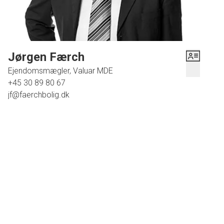
en del af et hyggeligt lokalsamfund med kort afstand til skole, institution, naturområder,
idrætsfaciliteter og indkøb samt busterminal og motorvejsnetværk.
Kontakt mig for en fremvisning og mærk atmosfæren.
Jørgen Færch
Ejendomsmægler, Valuar MDE
+45 30 89 80 67
jf@faerchbolig.dk