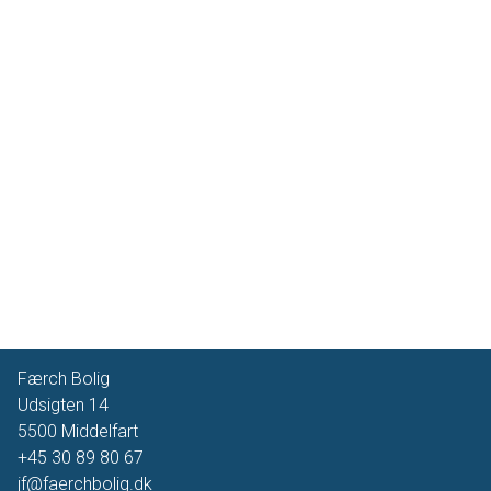
Færch Bolig
Udsigten 14
5500
Middelfart
+45 30 89 80 67
jf@faerchbolig.dk