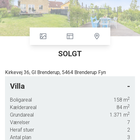
SOLGT
Kirkevej 36, Gl Brenderup, 5464 Brenderup Fyn
Stor murstensvilla med have i hyggelige Gl. Brenderup
Villa
-
Vi kan nu tilbyde denne store, gule murstensvilla med mange velbevarede detaljer, der
giver atmosfære til boligen. Den ligger centralt i Gl. Brenderup med let adgang til
2
Boligareal
158
m
områdets faciliteter, herunder skole, fritidsaktiviteter og indkøb. Villaen er lettere
2
Kælderareal
84
m
tilbagetrukket fra vejen og rummer desuden en stor have med mange muligheder. Kort
2
Grundareal
1.371
m
gåafstand til skov og cykelafstand til strand.
Værelser
7
Heraf stuer
2
Antal plan
3
Villaens hele 242 kvadratmeter er fordelt på kælder, stueplan og 1. sal samt en stor hems